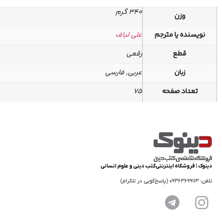
340 گرم
وزن
نویسنده یا مترجم
علی لباف
قطع
رقعی
زبان
عربی, فارسی
تعداد صفحه
75
دینوک | فروشگاه اینترنتی کتب دینی و علوم انسانی
تلفن: 09363699113 (پاسخ‌گویی در تلگرام)