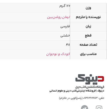
70 گرم
وزن
نویسنده یا مترجم
ایمان روشن‌بین
زبان
فارسی
قطع
خشتی
تعداد صفحه
48
مناسب برای
کودک و نوجوان
دینوک | فروشگاه اینترنتی کتب دینی و علوم انسانی
تلفن: 09363699113 (پاسخ‌گویی در تلگرام)