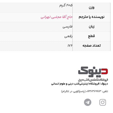
205 گرم
وزن
نویسنده یا مترجم
حاج آقا مجتبی تهرانی
زبان
فارسی
قطع
رقعی
تعداد صفجه
176
دینوک | فروشگاه اینترنتی کتب دینی و علوم انسانی
تلفن: 09363699113 (پاسخ‌گویی در تلگرام)