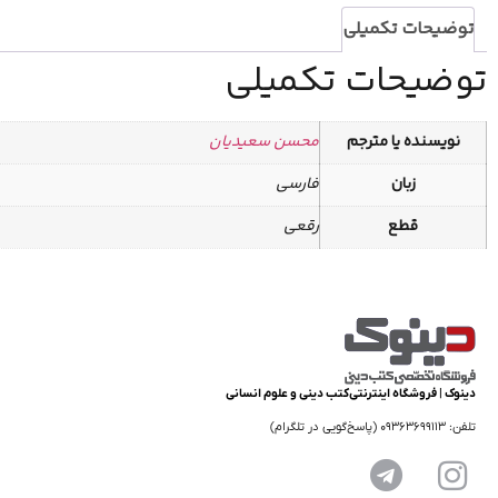
توضیحات تکمیلی
توضیحات تکمیلی
نویسنده یا مترجم
محسن سعیدیان
زبان
فارسی
قطع
رقعی
دینوک | فروشگاه اینترنتی کتب دینی و علوم انسانی
تلفن: 09363699113 (پاسخ‌گویی در تلگرام)