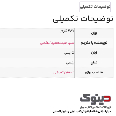
توضیحات تکمیلی
توضیحات تکمیلی
440 گرم
وزن
نویسنده یا مترجم
سید عبدالحمید ابطحی
زبان
فارسی
قطع
رقعی
مناسب برای
فعالان تربیتی
دینوک | فروشگاه اینترنتی کتب دینی و علوم انسانی