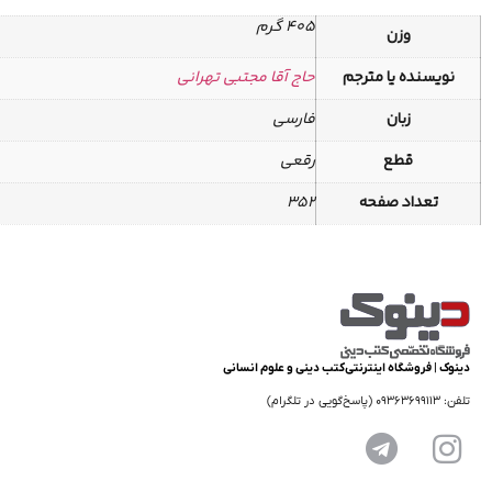
405 گرم
وزن
نویسنده یا مترجم
حاج آقا مجتبی تهرانی
زبان
فارسی
قطع
رقعی
تعداد صفحه
352
دینوک | فروشگاه اینترنتی کتب دینی و علوم انسانی
تلفن: 09363699113 (پاسخ‌گویی در تلگرام)