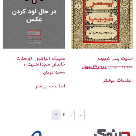
حدیث پسر شبیب
فلیبک الباکون: توسلات
خاندان سیدالشهداء
300,000
تومان
270,000
تومان
15,000
تومان
اطلاعات بیشتر
اطلاعات بیشتر
3
2
1
→