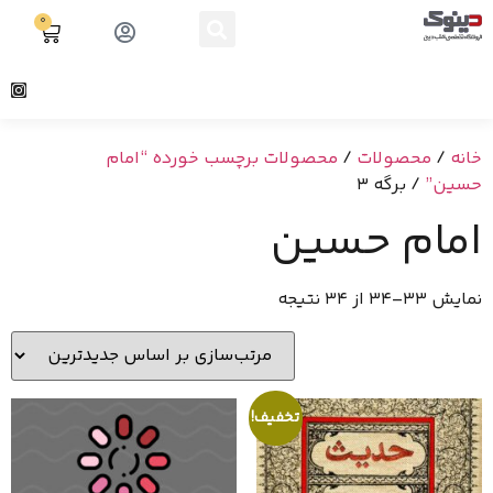
0
خانه
/
محصولات
/
محصولات برچسب خورده “امام
حسین”
/ برگه 3
امام حسین
نمایش 33–34 از 34 نتیجه
تخفیف!