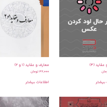
قاید (4)
معارف و عقاید (1 و 2)
مان
32,000
تومان
 بیشتر
اطلاعات بیشتر