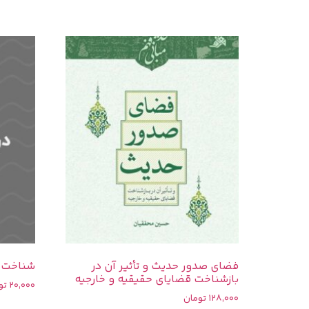
فضای صدور حدیث و تأثیر آن در
شناخت قرآن (1): قر
بازشناخت قضایای حقیقیه و خارجیه
20,000
تو
128,000
تومان