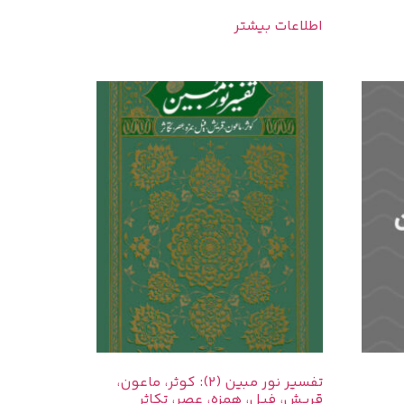
اطلاعات بیشتر
تفسیر نور مبین (2): کوثر، ماعون،
قریش، فیل، همزه، عصر، تکاثر