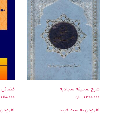
شرح صحیفه سجادیه
فضائل و
300,000
تومان
115,000
تو
افزودن به سبد خرید
افزودن 