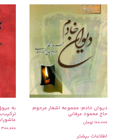
دیوان خادم: مجموعه اشعار مرحوم
به عیوق 
حاج محمود عرفانی
ترکیب‌ب
عاشورای
100,000
تومان
300,000
ت
اطلاعات بیشتر