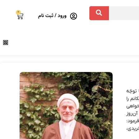
0
ورود / ثبت نام
 توجّه
د و ماشین پیکانم را
خواهی
آن‌روز
رمود:
خریدی،